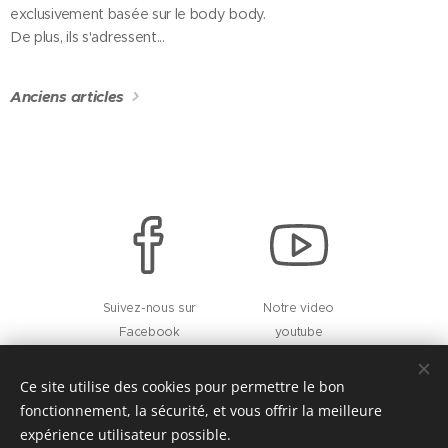
exclusivement basée sur le body body.
De plus, ils s'adressent...
Anciens articles
Suivez-nous sur
Notre video
Facebook
youtube
Ce site utilise des cookies pour permettre le bon
fonctionnement, la sécurité, et vous offrir la meilleure
Tantra de Soie - Entreprise individuelle - Massage bien-être à domicile à
expérience utilisateur possible.