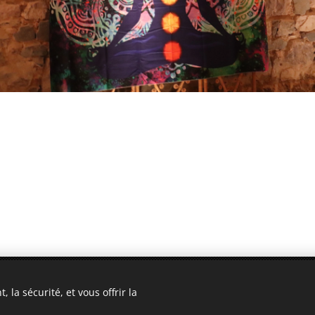
viduelle - Massage bien-être à domicile à Lyon - contact (@) tantradesoie (poi
 la sécurité, et vous offrir la
Mentions légales et Confidentialité
Cookies
©2026 Tantra de Soie - Lyon - France