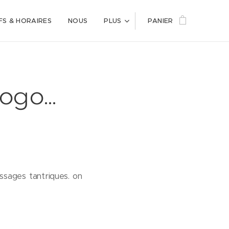
FS & HORAIRES
NOUS
PLUS
PANIER
go...
sages tantriques. on