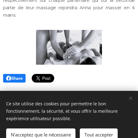
respectivement sur chaque partenaire qui sur la seconde
partie de leur massage rejoindra Anna pour masser en 4
mains.
Share
Ce site utilise des cookies pour permettre le bon
fonctionnement, la sécurité, et vous offrir la meilleure
Tantra de Soie - Entreprise individuelle - Massage bien-être à domicile à
expérience utilisateur possible.
Lyon - contact (@) tantradesoie (point) fr - Tél. : +33 7.67.45.30.08
Mentions légales et Confidentialité
N'acceptez que le nécessaire
Tout accepter