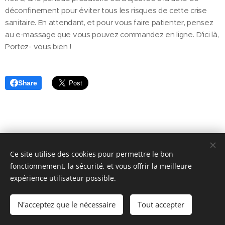
déconfinement pour éviter tous les risques de cette crise
sanitaire. En attendant, et pour vous faire patienter, pensez
au e-massage que vous pouvez commandez en ligne. D'ici là,
Portez- vous bien !
Share
Ce site utilise des cookies pour permettre le bon
fonctionnement, la sécurité, et vous offrir la meilleure
Tantra de Soie - Entreprise individuelle - Massage bien-être à domicile à
expérience utilisateur possible.
Lyon - contact (@) tantradesoie (point) fr - Tél. : +33 7.67.45.30.08
Mentions légales et Confidentialité
N'acceptez que le nécessaire
Tout accepter
Cookies
©2026 Tantra de Soie - Lyon - France