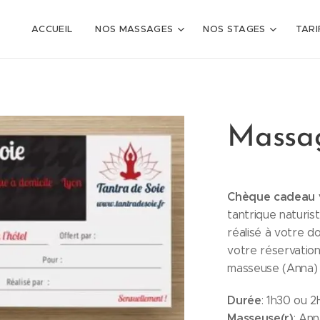
ACCUEIL
NOS MASSAGES
NOS STAGES
TARI
Massag
Chèque cadeau v
tantrique natur
réalisé à votre d
votre réservation
masseuse (Anna) 
Durée
: 1h30 ou 
Masseuse(r)
: Ann