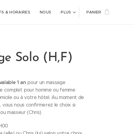
FS & HORAIRES
NOUS
PLUS
PANIER
e Solo (H,F)
alable 1 an
pour un massage
iste complet pour homme ou femme
omicile ou à votre hôtel. Au moment de
, vous nous confirmerez le choix si
ou masseur (Chris)
2H00
a (elle) ou Chris (lui) selon votre choix