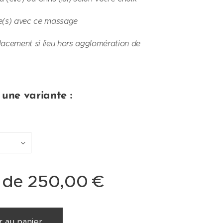
le(s) avec ce massage
lacement si lieu hors agglomération de
 une variante :
r de
250,00
€
r au panier